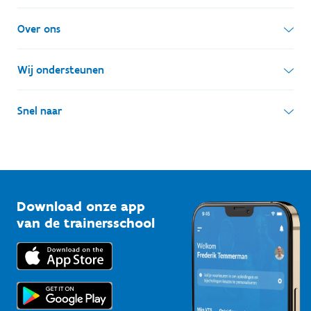
Simon Bolivarlaan 17
Over ons
1000 Brussel
Wie zijn we, wat doen we
Wij ondersteunen
Ondernemingsnummer: BE 0248.142.826
Onze centra
Postadres
Lokale besturen
Snel naar
Onze sportkampen
Koning Albert II-laan 15 bus 273
Sportfederaties
Mountainbikeroutes
Onze nieuwsbrieven
1210 Brussel
G-sport
Vlaamse Trainersschool
Sportclubs
Kennisplatform
Download onze app
Bedrijven
van de trainersschool
Downloads
Trainers en begeleiders
Voor de pers
Scholen
Topsporters