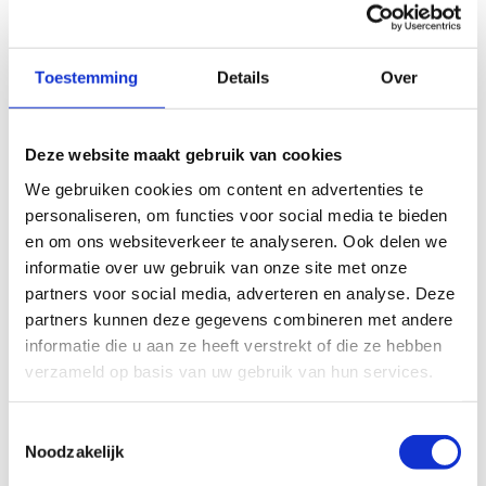
samen. Dat doen we steeds in nauwe
samenwerking met de Vlaamse sportsector en
relevante partners, met bijzondere aandacht voor
Toestemming
Details
Over
duurzaamheid, gezondheid, veiligheid en ethiek, en
met een open blik op de toekomst.
Deze website maakt gebruik van cookies
We stellen alles in het werk, zodat onze Vlaamse
We gebruiken cookies om content en advertenties te
topsporters kunnen uitblinken op wereldniveau. Zo
personaliseren, om functies voor social media te bieden
willen we ook de inspirerende en verbindende
en om ons websiteverkeer te analyseren. Ook delen we
kracht van topsport inzetten om Vlaanderen in
informatie over uw gebruik van onze site met onze
beweging te krijgen.
partners voor social media, adverteren en analyse. Deze
Lees meer over onze organisatie en onze
partners kunnen deze gegevens combineren met andere
werking
informatie die u aan ze heeft verstrekt of die ze hebben
verzameld op basis van uw gebruik van hun services.
Toestemmingsselectie
Noodzakelijk