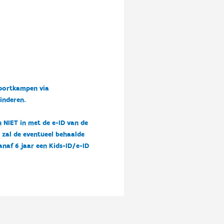
sportkampen via
kinderen.
n NIET in met de e-ID van de
n zal de eventueel behaalde
vanaf 6 jaar een Kids-ID/e-ID