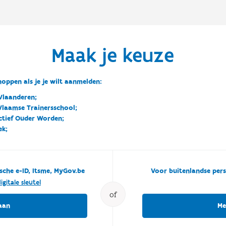
Maak je keuze
oppen als je je wilt aanmelden:
Vlaanderen;
 Vlaamse Trainersschool;
ctief Ouder Worden;
ek;
sche e-ID, Itsme, MyGov.be
Voor buitenlandse pers
igitale sleutel
of
aan
Me