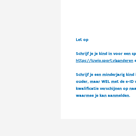
Let op
Schrijf je je kind in voor ee
https://luwio.sport.vlaanderen
e
Schrijf je een minderjarig kind
ouder, maar WEL met de e-ID van
kwalificatie verschijnen op naa
waarmee je kan aanmelden.