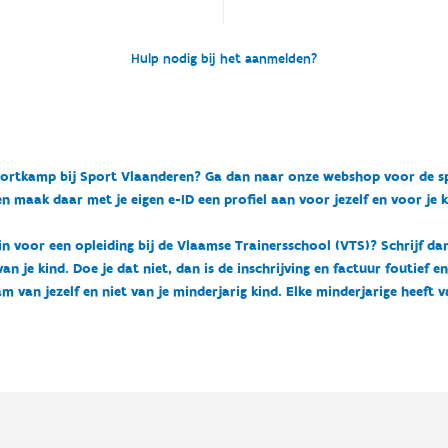
Hulp nodig bij het aanmelden?
n sportkamp bij Sport Vlaanderen? Ga dan naar onze webshop voor de 
n maak daar met je eigen e-ID een profiel aan voor jezelf en voor je 
 in voor een opleiding bij de Vlaamse Trainersschool (VTS)? Schrijf da
 je kind. Doe je dat niet, dan is de inschrijving en factuur foutief e
m van jezelf en niet van je minderjarig kind. Elke minderjarige heeft 