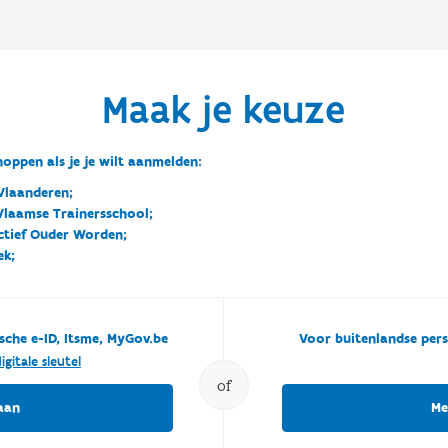
Maak je keuze
oppen als je je wilt aanmelden:
Vlaanderen;
 Vlaamse Trainersschool;
ctief Ouder Worden;
ek;
sche e-ID, Itsme, MyGov.be
Voor buitenlandse pers
igitale sleutel
of
aan
Me