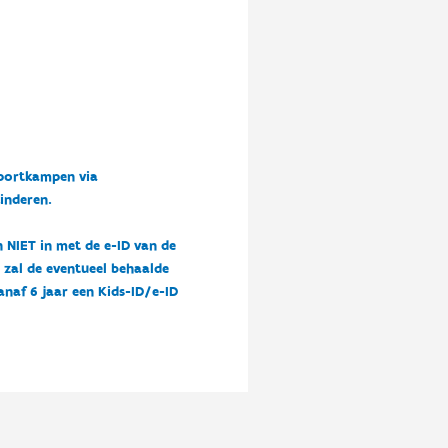
sportkampen via
kinderen.
n NIET in met de e-ID van de
n zal de eventueel behaalde
vanaf 6 jaar een Kids-ID/e-ID