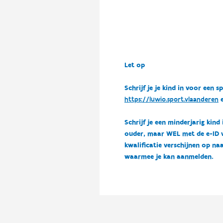
Let op
Schrijf je je kind in voor ee
https://luwio.sport.vlaanderen
e
Schrijf je een minderjarig kind
ouder, maar WEL met de e-ID van
kwalificatie verschijnen op naa
waarmee je kan aanmelden.