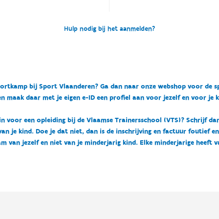
Hulp nodig bij het aanmelden?
n sportkamp bij Sport Vlaanderen? Ga dan naar onze webshop voor de 
n maak daar met je eigen e-ID een profiel aan voor jezelf en voor je 
 in voor een opleiding bij de Vlaamse Trainersschool (VTS)? Schrijf da
 je kind. Doe je dat niet, dan is de inschrijving en factuur foutief e
m van jezelf en niet van je minderjarig kind. Elke minderjarige heeft 