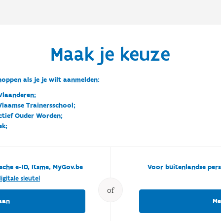
Maak je keuze
oppen als je je wilt aanmelden:
Vlaanderen;
 Vlaamse Trainersschool;
ctief Ouder Worden;
ek;
sche e-ID, Itsme, MyGov.be
Voor buitenlandse pers
igitale sleutel
of
aan
Me