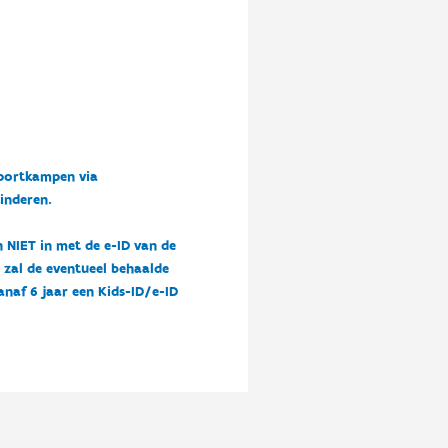
sportkampen via
kinderen.
n NIET in met de e-ID van de
n zal de eventueel behaalde
vanaf 6 jaar een Kids-ID/e-ID