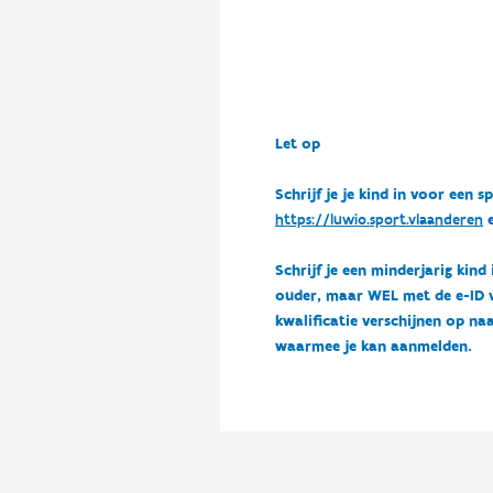
Let op
Schrijf je je kind in voor ee
https://luwio.sport.vlaanderen
e
Schrijf je een minderjarig kind
ouder, maar WEL met de e-ID van
kwalificatie verschijnen op naa
waarmee je kan aanmelden.