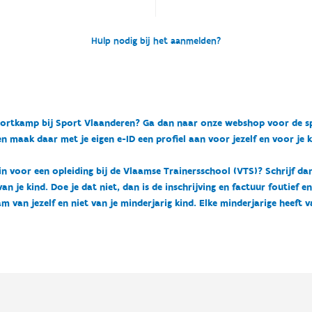
Hulp nodig bij het aanmelden?
n sportkamp bij Sport Vlaanderen? Ga dan naar onze webshop voor de 
n maak daar met je eigen e-ID een profiel aan voor jezelf en voor je 
 in voor een opleiding bij de Vlaamse Trainersschool (VTS)? Schrijf da
 je kind. Doe je dat niet, dan is de inschrijving en factuur foutief e
m van jezelf en niet van je minderjarig kind. Elke minderjarige heeft 