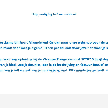
Hulp nodig bij het aanmelden?
n sportkamp bij Sport Vlaanderen? Ga dan naar onze webshop voor de 
n maak daar met je eigen e-ID een profiel aan voor jezelf en voor je 
 in voor een opleiding bij de Vlaamse Trainersschool (VTS)? Schrijf da
 je kind. Doe je dat niet, dan is de inschrijving en factuur foutief e
m van jezelf en niet van je minderjarig kind. Elke minderjarige heeft 