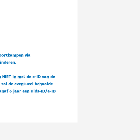
sportkampen via
kinderen.
n NIET in met de e-ID van de
n zal de eventueel behaalde
vanaf 6 jaar een Kids-ID/e-ID