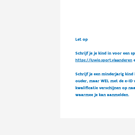
Let op
Schrijf je je kind in voor ee
https://luwio.sport.vlaanderen
e
Schrijf je een minderjarig kind
ouder, maar WEL met de e-ID van
kwalificatie verschijnen op naa
waarmee je kan aanmelden.