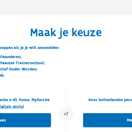
Maak je keuze
oppen als je je wilt aanmelden:
Vlaanderen;
 Vlaamse Trainersschool;
ctief Ouder Worden;
ek;
sche e-ID, Itsme, MyGov.be
Voor buitenlandse pers
igitale sleutel
of
aan
Me