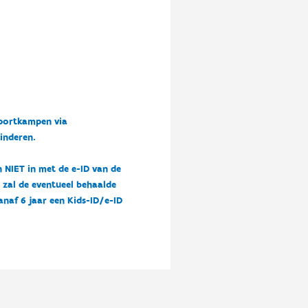
sportkampen via
kinderen.
n NIET in met de e-ID van de
n zal de eventueel behaalde
vanaf 6 jaar een Kids-ID/e-ID