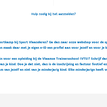
Hulp nodig bij het aanmelden?
n sportkamp bij Sport Vlaanderen? Ga dan naar onze webshop voor de 
n maak daar met je eigen e-ID een profiel aan voor jezelf en voor je 
 in voor een opleiding bij de Vlaamse Trainersschool (VTS)? Schrijf da
 je kind. Doe je dat niet, dan is de inschrijving en factuur foutief e
m van jezelf en niet van je minderjarig kind. Elke minderjarige heeft 