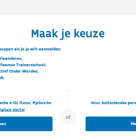
Maak je keuze
oppen als je je wilt aanmelden:
Vlaanderen;
 Vlaamse Trainersschool;
ctief Ouder Worden;
ek;
sche e-ID, Itsme, MyGov.be
Voor buitenlandse pers
igitale sleutel
of
aan
Me