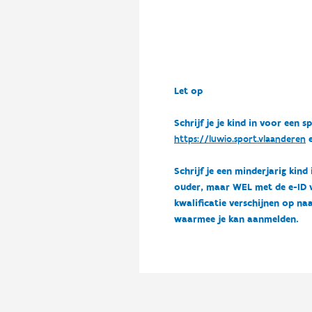
Let op
Schrijf je je kind in voor ee
https://luwio.sport.vlaanderen
e
Schrijf je een minderjarig kind
ouder, maar WEL met de e-ID van
kwalificatie verschijnen op naa
waarmee je kan aanmelden.