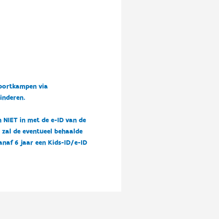
sportkampen via
kinderen.
n NIET in met de e-ID van de
n zal de eventueel behaalde
vanaf 6 jaar een Kids-ID/e-ID