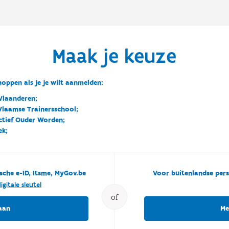
Maak je keuze
oppen als je je wilt aanmelden:
Vlaanderen;
 Vlaamse Trainersschool;
ctief Ouder Worden;
ek;
sche e-ID, Itsme, MyGov.be
Voor buitenlandse pers
igitale sleutel
of
aan
Me