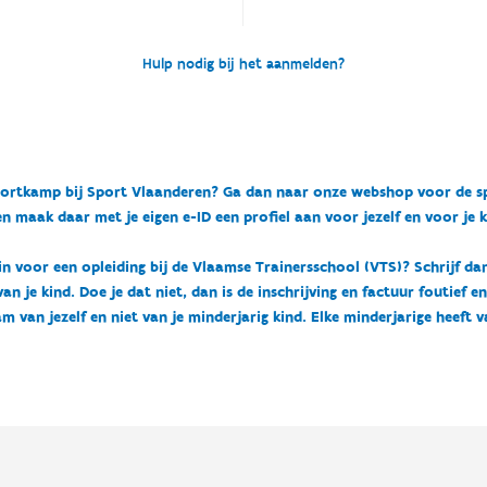
Hulp nodig bij het aanmelden?
n sportkamp bij Sport Vlaanderen? Ga dan naar onze webshop voor de 
n maak daar met je eigen e-ID een profiel aan voor jezelf en voor je 
 in voor een opleiding bij de Vlaamse Trainersschool (VTS)? Schrijf da
 je kind. Doe je dat niet, dan is de inschrijving en factuur foutief e
m van jezelf en niet van je minderjarig kind. Elke minderjarige heeft 