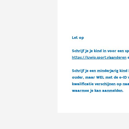
Let op
Schrijf je je kind in voor ee
https://luwio.sport.vlaanderen
e
Schrijf je een minderjarig kind
ouder, maar WEL met de e-ID van
kwalificatie verschijnen op naa
waarmee je kan aanmelden.