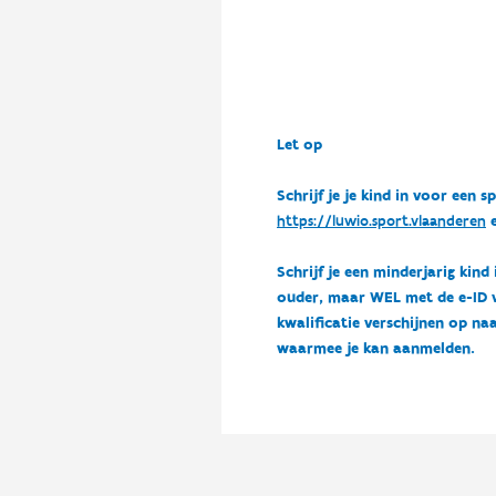
Let op
Schrijf je je kind in voor ee
https://luwio.sport.vlaanderen
e
Schrijf je een minderjarig kind
ouder, maar WEL met de e-ID van
kwalificatie verschijnen op naa
waarmee je kan aanmelden.