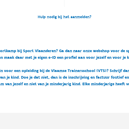
Hulp nodig bij het aanmelden?
n sportkamp bij Sport Vlaanderen? Ga dan naar onze webshop voor de 
n maak daar met je eigen e-ID een profiel aan voor jezelf en voor je 
 in voor een opleiding bij de Vlaamse Trainersschool (VTS)? Schrijf da
 je kind. Doe je dat niet, dan is de inschrijving en factuur foutief e
m van jezelf en niet van je minderjarig kind. Elke minderjarige heeft 