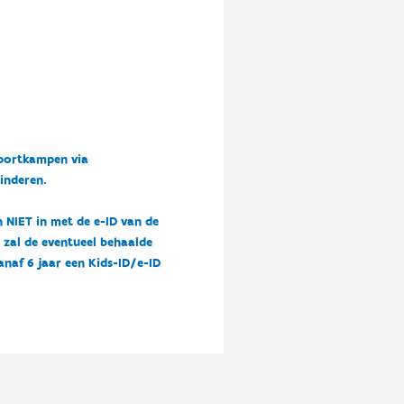
sportkampen via
kinderen.
n NIET in met de e-ID van de
n zal de eventueel behaalde
vanaf 6 jaar een Kids-ID/e-ID