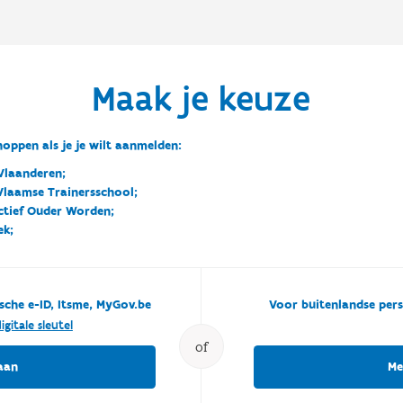
Maak je keuze
oppen als je je wilt aanmelden:
Vlaanderen;
 Vlaamse Trainersschool;
ctief Ouder Worden;
ek;
sche e-ID, Itsme, MyGov.be
Voor buitenlandse pers
igitale sleutel
of
aan
Me