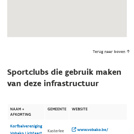
Terug naar boven
Sportclubs die gebruik maken
van deze infrastructuur
NAAM +
GEMEENTE
WEBSITE
AFKORTING
Korfbalvereniging
www.vobako.be/
Kasterlee
Vobako Lichtaart