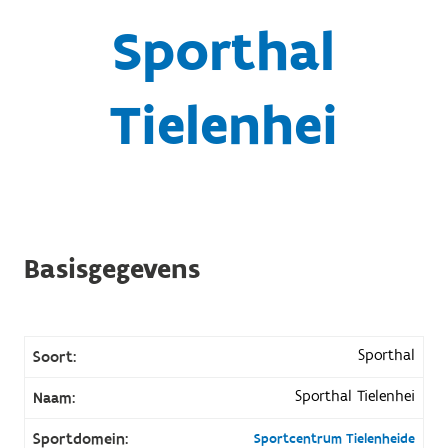
Sporthal
Tielenhei
Basisgegevens
Sporthal
Soort:
Sporthal Tielenhei
Naam:
Sportdomein:
Sportcentrum Tielenheide