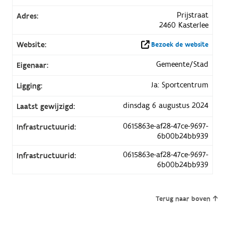
Prijstraat
Adres:
2460 Kasterlee
Website:
Bezoek de website
Gemeente/Stad
Eigenaar:
Ja: Sportcentrum
Ligging:
dinsdag 6 augustus 2024
Laatst gewijzigd:
0615863e-af28-47ce-9697-
Infrastructuurid:
6b00b24bb939
0615863e-af28-47ce-9697-
Infrastructuurid:
6b00b24bb939
Terug naar boven