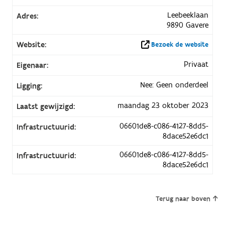
Leebeeklaan
Adres:
9890 Gavere
Website:
Bezoek de website
Privaat
Eigenaar:
Nee: Geen onderdeel
Ligging:
maandag 23 oktober 2023
Laatst gewijzigd:
06601de8-c086-4127-8dd5-
Infrastructuurid:
8dace52e6dc1
06601de8-c086-4127-8dd5-
Infrastructuurid:
8dace52e6dc1
Terug naar boven