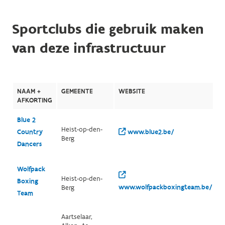
Sportclubs die gebruik maken
van deze infrastructuur
NAAM +
GEMEENTE
WEBSITE
AFKORTING
Blue 2
Heist-op-den-
Country
www.blue2.be/
Berg
Dancers
Wolfpack
Heist-op-den-
Boxing
www.wolfpackboxingteam.be/
Berg
Team
Aartselaar,