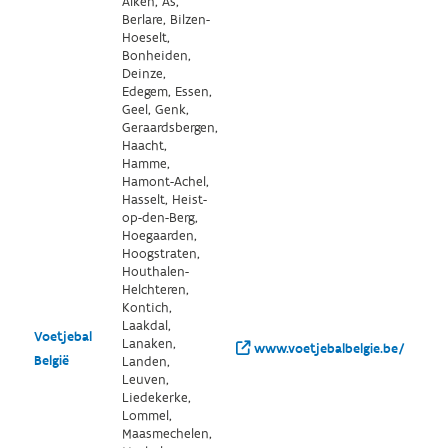
Alken, As,
Berlare, Bilzen-
Hoeselt,
Bonheiden,
Deinze,
Edegem, Essen,
Geel, Genk,
Geraardsbergen,
Haacht,
Hamme,
Hamont-Achel,
Hasselt, Heist-
op-den-Berg,
Hoegaarden,
Hoogstraten,
Houthalen-
Helchteren,
Kontich,
Laakdal,
Voetjebal
Lanaken,
www.voetjebalbelgie.be/
België
Landen,
Leuven,
Liedekerke,
Lommel,
Maasmechelen,