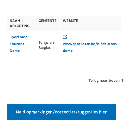
NAAM +
GEMEENTE
WEBSITE
AFKORTING
Sportoase
Tongeren-
Eburons
www.sportoase.be/nl/eburons-
Borgloon
Dome
dome
Terug naar boven
Meld opmerkingen/correcties/suggesties hier