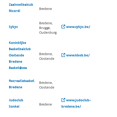
Zaalvoetbalcub
Bredene
Ricordi
Bredene,
Sykyc
www.sykyc.be/
Brugge,
Oudenburg
Koninklijke
Basketbalclub
Bredene,
Oostende
www.kbob.be/
Oostende
Bredene
Basket@sea
Recreatiebasket
Bredene,
Bredene
Oostende
Judoclub
www.judoclub-
Bredene
Sonkei
bredene.be/