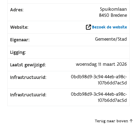
Spuikomlaan
Adres:
8450 Bredene
Website:
Bezoek de website
Gemeente/Stad
Eigenaar:
Ligging:
woensdag 11 maart 2026
Laatst gewijzigd:
0bdb98d9-3c94-44eb-a98c-
Infrastructuurid:
107b6dd7ac5d
0bdb98d9-3c94-44eb-a98c-
Infrastructuurid:
107b6dd7ac5d
Terug naar boven