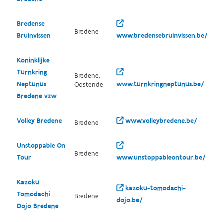
Bredense
Bredene
Bruinvissen
www.bredensebruinvissen.be/
Koninklijke
Turnkring
Bredene,
Neptunus
www.turnkringneptunus.be/
Oostende
Bredene vzw
Volley Bredene
www.volleybredene.be/
Bredene
Unstoppable On
Bredene
Tour
www.unstoppableontour.be/
Kazoku
kazoku-tomodachi-
Tomodachi
Bredene
dojo.be/
Dojo Bredene