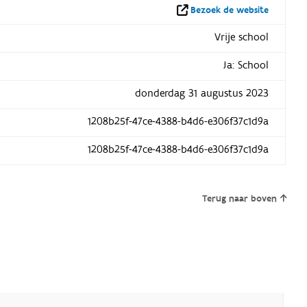
Bezoek de website
Vrije school
Ja: School
donderdag 31 augustus 2023
1208b25f-47ce-4388-b4d6-e306f37c1d9a
1208b25f-47ce-4388-b4d6-e306f37c1d9a
Terug naar boven