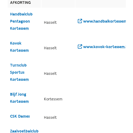
AFKORTING
Handbalclub
Pentagoon
www.handbalkortessem.be
Hasselt
Kortessem
Kovok
www.kovok-kortessem.be/
Hasselt
Kortessem
Turnclub
Sportus
Hasselt
Kortessem
Blijf Jong
Kortessem
Kortessem
CSK Dames
Hasselt
Zaalvoetbalclub