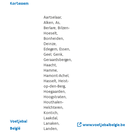
Kortessem
Aartselaar,
Alken, As,
Berlare, Bilzen-
Hoeselt,
Bonheiden,
Deinze,
Edegem, Essen,
Geel, Genk,
Geraardsbergen,
Haacht,
Hamme,
Hamont-Achel,
Hasselt, Heist-
op-den-Berg,
Hoegaarden,
Hoogstraten,
Houthalen-
Helchteren,
Kontich,
Laakdal,
Voetjebal
Lanaken,
www.voetjebalbelgie.be/
België
Landen,