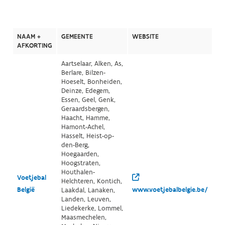
NAAM +
GEMEENTE
WEBSITE
AFKORTING
Aartselaar, Alken, As,
Berlare, Bilzen-
Hoeselt, Bonheiden,
Deinze, Edegem,
Essen, Geel, Genk,
Geraardsbergen,
Haacht, Hamme,
Hamont-Achel,
Hasselt, Heist-op-
den-Berg,
Hoegaarden,
Hoogstraten,
Houthalen-
Voetjebal
Helchteren, Kontich,
België
www.voetjebalbelgie.be/
Laakdal, Lanaken,
Landen, Leuven,
Liedekerke, Lommel,
Maasmechelen,