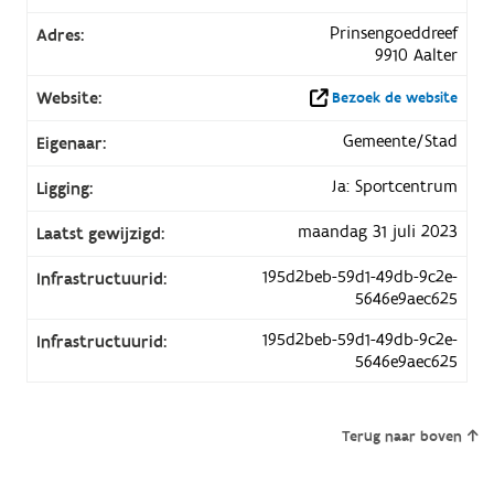
Prinsengoeddreef
Adres:
9910 Aalter
Website:
Bezoek de website
Gemeente/Stad
Eigenaar:
Ja: Sportcentrum
Ligging:
maandag 31 juli 2023
Laatst gewijzigd:
195d2beb-59d1-49db-9c2e-
Infrastructuurid:
5646e9aec625
195d2beb-59d1-49db-9c2e-
Infrastructuurid:
5646e9aec625
Terug naar boven