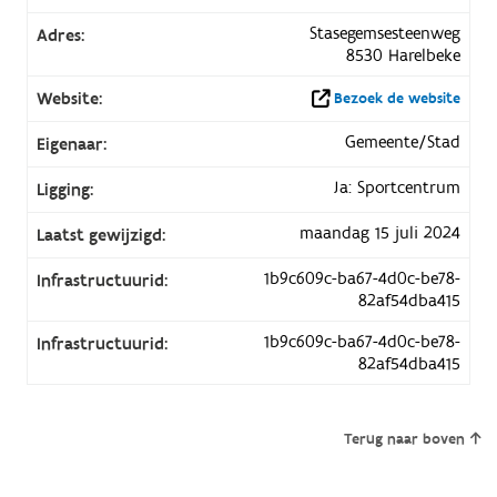
Stasegemsesteenweg
Adres:
8530 Harelbeke
Website:
Bezoek de website
Gemeente/Stad
Eigenaar:
Ja: Sportcentrum
Ligging:
maandag 15 juli 2024
Laatst gewijzigd:
1b9c609c-ba67-4d0c-be78-
Infrastructuurid:
82af54dba415
1b9c609c-ba67-4d0c-be78-
Infrastructuurid:
82af54dba415
Terug naar boven