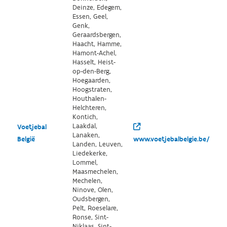
Deinze, Edegem,
Essen, Geel,
Genk,
Geraardsbergen,
Haacht, Hamme,
Hamont-Achel,
Hasselt, Heist-
op-den-Berg,
Hoegaarden,
Hoogstraten,
Houthalen-
Helchteren,
Kontich,
Laakdal,
Voetjebal
Lanaken,
België
www.voetjebalbelgie.be/
Landen, Leuven,
Liedekerke,
Lommel,
Maasmechelen,
Mechelen,
Ninove, Olen,
Oudsbergen,
Pelt, Roeselare,
Ronse, Sint-
Niklaas, Sint-