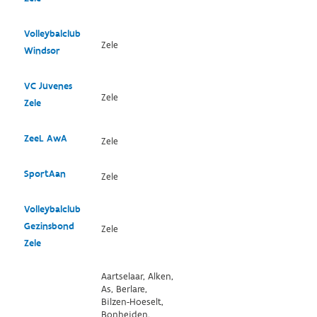
Volleybalclub
Zele
Windsor
VC Juvenes
Zele
Zele
ZeeL AwA
Zele
SportAan
Zele
Volleybalclub
Gezinsbond
Zele
Zele
Aartselaar, Alken,
As, Berlare,
Bilzen-Hoeselt,
Bonheiden,