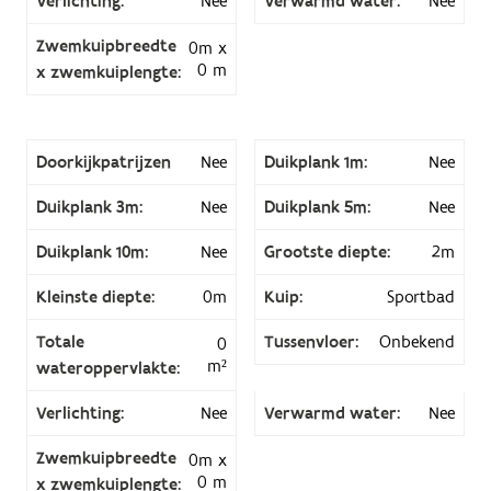
Verlichting:
Nee
Verwarmd water:
Nee
Zwemkuipbreedte
0m x
0 m
x zwemkuiplengte:
Doorkijkpatrijzen
Nee
Duikplank 1m:
Nee
Duikplank 3m:
Nee
Duikplank 5m:
Nee
Duikplank 10m:
Nee
Grootste diepte:
2m
Kleinste diepte:
0m
Kuip:
Sportbad
Totale
Tussenvloer:
Onbekend
0
m²
wateroppervlakte:
Verlichting:
Nee
Verwarmd water:
Nee
Zwemkuipbreedte
0m x
0 m
x zwemkuiplengte: