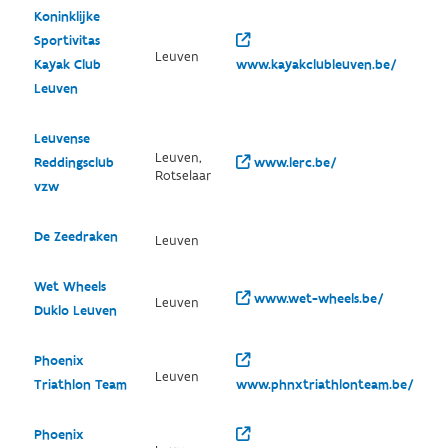
Koninklijke
Sportivitas
Leuven
Kayak Club
www.kayakclubleuven.be/
Leuven
Leuvense
Leuven,
Reddingsclub
www.lerc.be/
Rotselaar
vzw
De Zeedraken
Leuven
Wet Wheels
www.wet-wheels.be/
Leuven
Duklo Leuven
Phoenix
Leuven
Triathlon Team
www.phnxtriathlonteam.be/
Phoenix