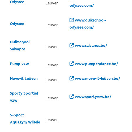
Odyssee
Leuven
odyssee.com/
www.duikschool-
Odyssee
Leuven
odyssee.com/
Duikschool
www.salvanos.be/
Leuven
Salvanos
Pump vzw
www.pumpendance.be/
Leuven
Move-it Leuven
www.move-it-leuven.be/
Leuven
Sporty Sportief
www.sportyvzw.be/
Leuven
vzw
S-Sport
Leuven
Aquagym Wilsele