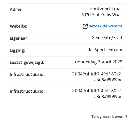
Houtvoortstraat
Adres:
9170 Sint-Gillis-Waas
Website:
Bezoek de website
Gemeente/Stad
Eigenaar:
Ja: Sportcentrum
Ligging:
donderdag 3 april 2025
Laatst gewijzigd:
211049c4-1db7-49df-80e2-
Infrastructuurid:
a3d8a18b59bc
211049c4-1db7-49df-80e2-
Infrastructuurid:
a3d8a18b59bc
Terug naar boven