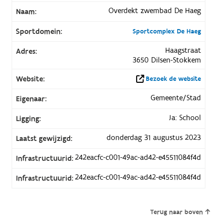
Overdekt zwembad De Haeg
Naam:
Sportdomein:
Sportcomplex De Haeg
Haagstraat
Adres:
3650 Dilsen-Stokkem
Website:
Bezoek de website
Gemeente/Stad
Eigenaar:
Ja: School
Ligging:
donderdag 31 augustus 2023
Laatst gewijzigd:
242eacfc-c001-49ac-ad42-e45511084f4d
Infrastructuurid:
242eacfc-c001-49ac-ad42-e45511084f4d
Infrastructuurid:
Terug naar boven