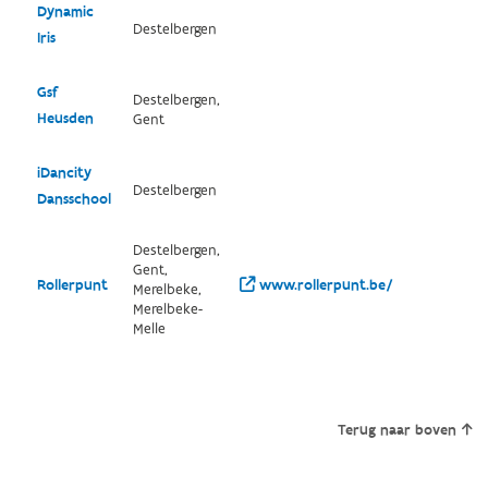
Dynamic
Destelbergen
Iris
Gsf
Destelbergen,
Heusden
Gent
iDancity
Destelbergen
Dansschool
Destelbergen,
Gent,
Rollerpunt
www.rollerpunt.be/
Merelbeke,
Merelbeke-
Melle
Terug naar boven