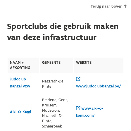
Terug naar boven
Sportclubs die gebruik maken
van deze infrastructuur
NAAM +
GEMEENTE
WEBSITE
AFKORTING
Judoclub
Nazareth-De
Banzai vzw
www.judoclubbanzai.be/
Pinte
Bredene, Gent,
Kruisem,
www.aiki-o-
Mouscron,
Aiki-O-Kami
kami.com/
Nazareth-De
Pinte,
Schaarbeek