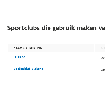
Sportclubs die gebruik maken va
NAAM + AFKORTING
GE
FC Cado
St
Voetbalclub Stekene
St