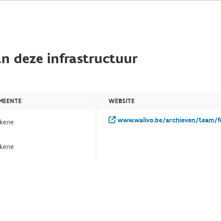
n deze infrastructuur
MEENTE
WEBSITE
www.walivo.be/archieven/team/f
ekene
ekene