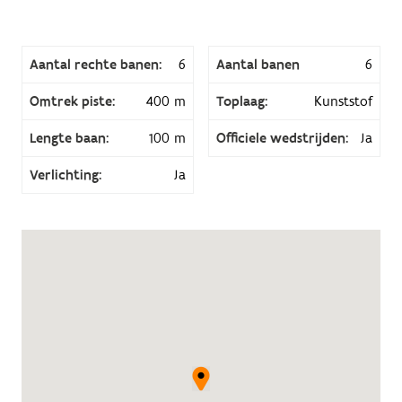
Aantal rechte banen:
6
Aantal banen
6
Omtrek piste:
400 m
Toplaag:
Kunststof
Lengte baan:
100 m
Officiele wedstrijden:
Ja
Verlichting:
Ja