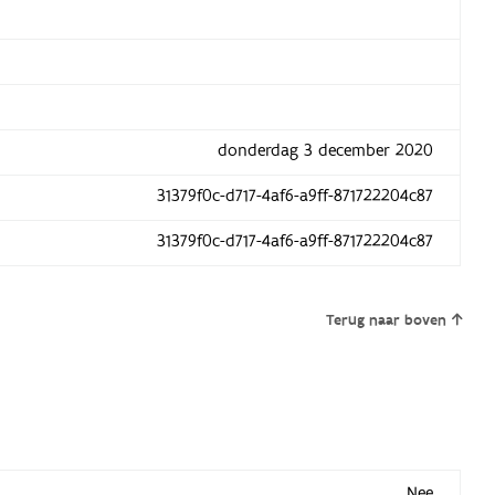
donderdag 3 december 2020
31379f0c-d717-4af6-a9ff-871722204c87
31379f0c-d717-4af6-a9ff-871722204c87
Terug naar boven
Nee