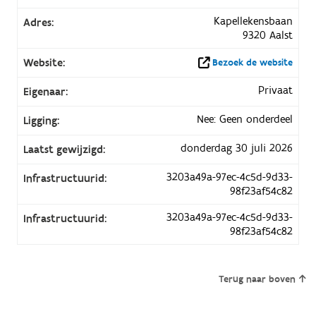
Kapellekensbaan
Adres:
9320 Aalst
Website:
Bezoek de website
Privaat
Eigenaar:
Nee: Geen onderdeel
Ligging:
donderdag 30 juli 2026
Laatst gewijzigd:
3203a49a-97ec-4c5d-9d33-
Infrastructuurid:
98f23af54c82
3203a49a-97ec-4c5d-9d33-
Infrastructuurid:
98f23af54c82
Terug naar boven