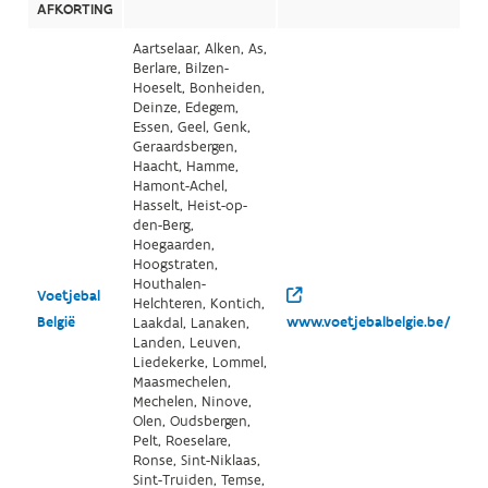
AFKORTING
Aartselaar, Alken, As,
Berlare, Bilzen-
Hoeselt, Bonheiden,
Deinze, Edegem,
Essen, Geel, Genk,
Geraardsbergen,
Haacht, Hamme,
Hamont-Achel,
Hasselt, Heist-op-
den-Berg,
Hoegaarden,
Hoogstraten,
Houthalen-
Voetjebal
Helchteren, Kontich,
België
www.voetjebalbelgie.be/
Laakdal, Lanaken,
Landen, Leuven,
Liedekerke, Lommel,
Maasmechelen,
Mechelen, Ninove,
Olen, Oudsbergen,
Pelt, Roeselare,
Ronse, Sint-Niklaas,
Sint-Truiden, Temse,