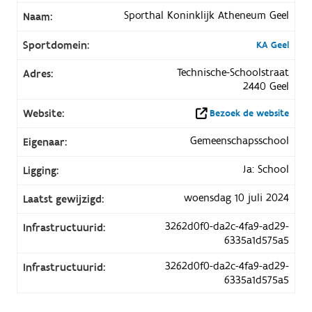
Sporthal Koninklijk Atheneum Geel
Naam:
Sportdomein:
KA Geel
Technische-Schoolstraat
Adres:
2440 Geel
Website:
Bezoek de website
Gemeenschapsschool
Eigenaar:
Ja: School
Ligging:
woensdag 10 juli 2024
Laatst gewijzigd:
3262d0f0-da2c-4fa9-ad29-
Infrastructuurid:
6335a1d575a5
3262d0f0-da2c-4fa9-ad29-
Infrastructuurid:
6335a1d575a5