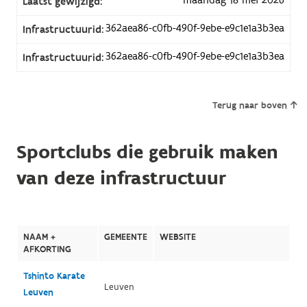
Laatst gewijzigd:
362aea86-c0fb-490f-9ebe-e9c1e1a3b3ea
Infrastructuurid:
362aea86-c0fb-490f-9ebe-e9c1e1a3b3ea
Infrastructuurid:
Terug naar boven
Sportclubs die gebruik maken
van deze infrastructuur
NAAM +
GEMEENTE
WEBSITE
AFKORTING
Tshinto Karate
Leuven
Leuven