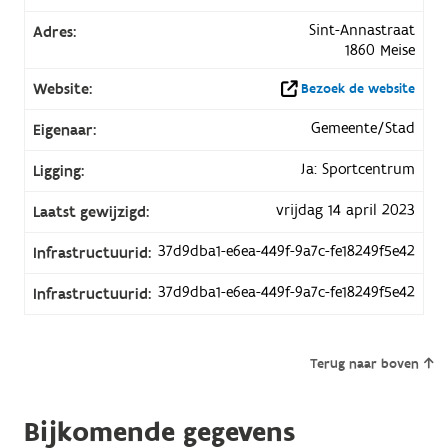
Sint-Annastraat
Adres:
1860 Meise
Website:
Bezoek de website
Gemeente/Stad
Eigenaar:
Ja: Sportcentrum
Ligging:
vrijdag 14 april 2023
Laatst gewijzigd:
37d9dba1-e6ea-449f-9a7c-fe18249f5e42
Infrastructuurid:
37d9dba1-e6ea-449f-9a7c-fe18249f5e42
Infrastructuurid:
Terug naar boven
Bijkomende gegevens