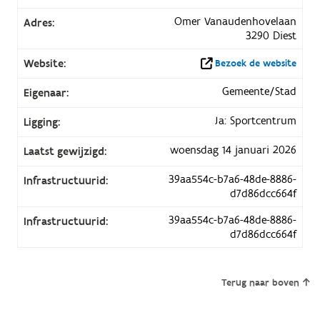
Omer Vanaudenhovelaan
Adres:
3290 Diest
Website:
Bezoek de website
Gemeente/Stad
Eigenaar:
Ja: Sportcentrum
Ligging:
woensdag 14 januari 2026
Laatst gewijzigd:
39aa554c-b7a6-48de-8886-
Infrastructuurid:
d7d86dcc664f
39aa554c-b7a6-48de-8886-
Infrastructuurid:
d7d86dcc664f
Terug naar boven