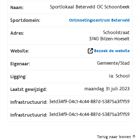
Sportlokaal Beterveld OC Schoonbeek
Naam:
Sportdomein:
Ontmoetingscentrum Beterveld
Schoolstraat
Adres:
3740 Bilzen-Hoeselt
Website:
Bezoek de website
Gemeente/Stad
Eigenaar:
Ja: School
Ligging:
maandag 31 juli 2023
Laatst gewijzigd:
3e1d34f9-04c1-4c44-887d-53875a3f7f59
Infrastructuurid:
3e1d34f9-04c1-4c44-887d-53875a3f7f59
Infrastructuurid:
Terug naar boven