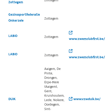
Zottegem
Zottegem
Gezinssportfederatie
Zottegem
Onkerzele
LABIO
Zottegem
www.zwemclubfirst.be/
LABIO
Zottegem
www.zwemclubfirst.be/
Aaigem, De
Pinte,
Drongen,
Erpe-Mere
(Aaigem),
Gent,
Kruishoutem,
DUIK
www.vzwduik.be/
Lede, Nokere,
Oordegem,
Sint-