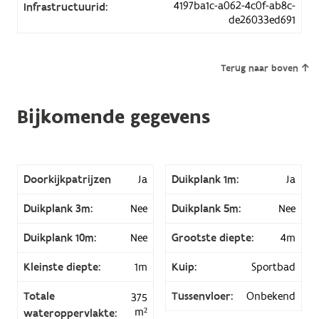
4197ba1c-a062-4c0f-ab8c-
Infrastructuurid:
de26033ed691
Terug naar boven
Bijkomende gegevens
Doorkijkpatrijzen
Ja
Duikplank 1m:
Ja
Duikplank 3m:
Nee
Duikplank 5m:
Nee
Duikplank 10m:
Nee
Grootste diepte:
4m
Kleinste diepte:
1m
Kuip:
Sportbad
Totale
Tussenvloer:
Onbekend
375
m²
wateroppervlakte: