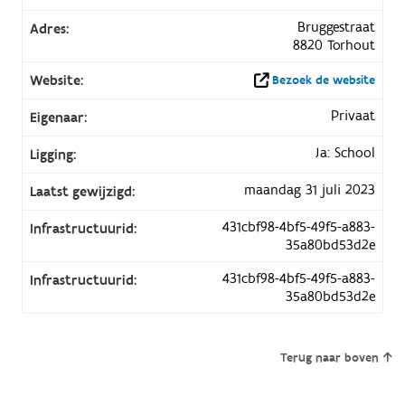
Bruggestraat
Adres:
8820 Torhout
Website:
Bezoek de website
Privaat
Eigenaar:
Ja: School
Ligging:
maandag 31 juli 2023
Laatst gewijzigd:
431cbf98-4bf5-49f5-a883-
Infrastructuurid:
35a80bd53d2e
431cbf98-4bf5-49f5-a883-
Infrastructuurid:
35a80bd53d2e
Terug naar boven