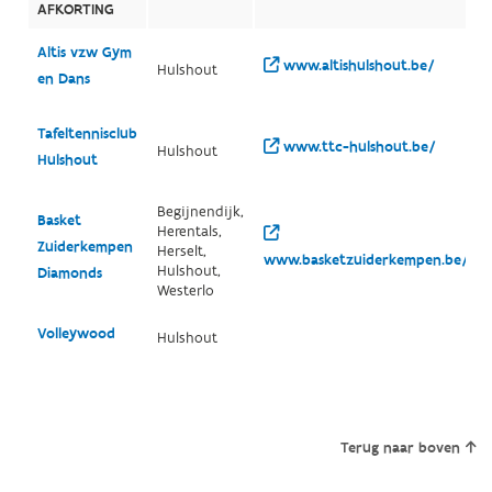
AFKORTING
Altis vzw Gym
www.altishulshout.be/
Hulshout
en Dans
Tafeltennisclub
www.ttc-hulshout.be/
Hulshout
Hulshout
Begijnendijk,
Basket
Herentals,
Zuiderkempen
Herselt,
www.basketzuiderkempen.be/
Hulshout,
Diamonds
Westerlo
Volleywood
Hulshout
Terug naar boven