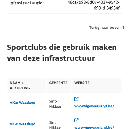
46ca7b98-8d07-4037-9542-
Infrastructuurid:
6901d134934f
Terug naar boven
Sportclubs die gebruik maken
van deze infrastructuur
NAAM +
GEMEENTE
WEBSITE
AFKORTING
Sint-
ViGe Waasland
www.vigewaasland.be/
Niklaas
Sint-
ViGe Waasland
www.vigewaasland.be/
Niklaas