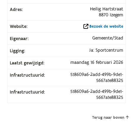
Heilig Hartstraat
Adres:
8870 Izegem
Website:
Bezoek de website
Gemeente/Stad
Eigenaar:
Ja: Sportcentrum
Ligging:
maandag 16 februari 2026
Laatst gewijzigd:
518609a6-2add-499b-9de1-
Infrastructuurid:
5667a1e88325
518609a6-2add-499b-9de1-
Infrastructuurid:
5667a1e88325
Terug naar boven