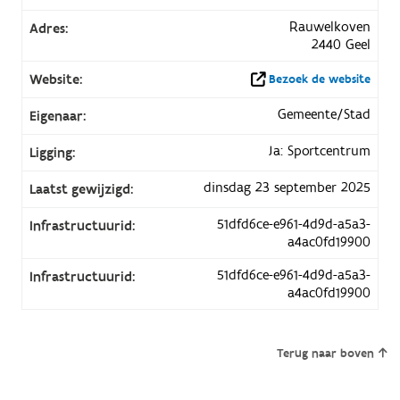
Rauwelkoven
Adres:
2440 Geel
Website:
Bezoek de website
Gemeente/Stad
Eigenaar:
Ja: Sportcentrum
Ligging:
dinsdag 23 september 2025
Laatst gewijzigd:
51dfd6ce-e961-4d9d-a5a3-
Infrastructuurid:
a4ac0fd19900
51dfd6ce-e961-4d9d-a5a3-
Infrastructuurid:
a4ac0fd19900
Terug naar boven