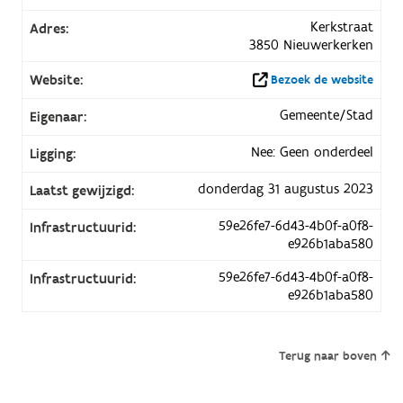
Kerkstraat
Adres:
3850 Nieuwerkerken
Website:
Bezoek de website
Gemeente/Stad
Eigenaar:
Nee: Geen onderdeel
Ligging:
donderdag 31 augustus 2023
Laatst gewijzigd:
59e26fe7-6d43-4b0f-a0f8-
Infrastructuurid:
e926b1aba580
59e26fe7-6d43-4b0f-a0f8-
Infrastructuurid:
e926b1aba580
Terug naar boven