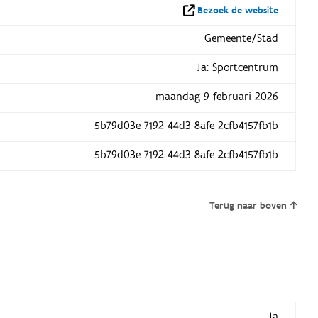
Bezoek de website
Gemeente/Stad
Ja: Sportcentrum
maandag 9 februari 2026
5b79d03e-7192-44d3-8afe-2cfb4157fb1b
5b79d03e-7192-44d3-8afe-2cfb4157fb1b
Terug naar boven
Ja