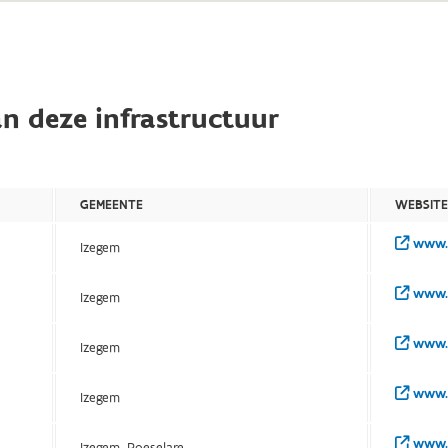
n deze infrastructuur
GEMEENTE
WEBSIT
www.i
Izegem
www.i
Izegem
www.i
Izegem
www.i
Izegem
www.i
Izegem, Roeselare