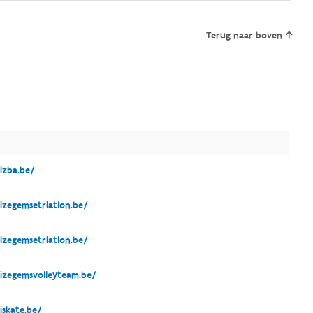
Terug naar boven
E
zba.be/
zegemsetriatlon.be/
zegemsetriatlon.be/
zegemsvolleyteam.be/
skate.be/