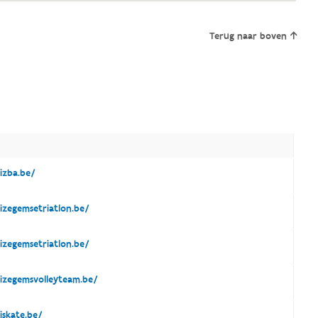
Terug naar boven
E
zba.be/
zegemsetriatlon.be/
zegemsetriatlon.be/
zegemsvolleyteam.be/
skate.be/