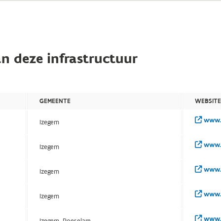
n deze infrastructuur
GEMEENTE
WEBSIT
www.i
Izegem
www.i
Izegem
www.i
Izegem
www.i
Izegem
www.i
Izegem, Roeselare