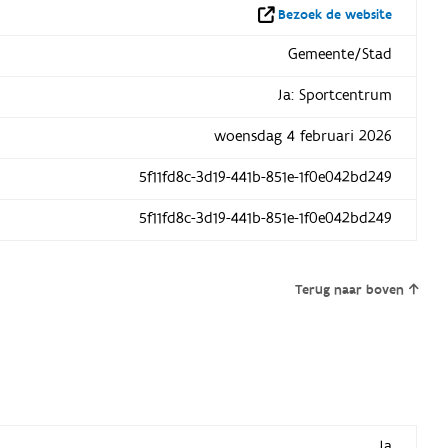
Bezoek de website
Gemeente/Stad
Ja: Sportcentrum
woensdag 4 februari 2026
5f11fd8c-3d19-441b-851e-1f0e042bd249
5f11fd8c-3d19-441b-851e-1f0e042bd249
Terug naar boven
Ja