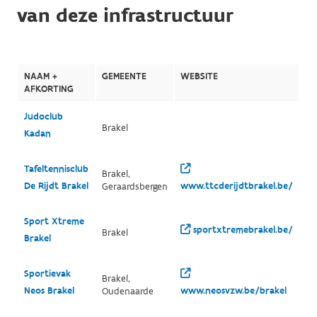
van deze infrastructuur
NAAM +
GEMEENTE
WEBSITE
AFKORTING
Judoclub
Brakel
Kadan
Tafeltennisclub
Brakel,
De Rijdt Brakel
www.ttcderijdtbrakel.be/
Geraardsbergen
Sport Xtreme
sportxtremebrakel.be/
Brakel
Brakel
Sportievak
Brakel,
Neos Brakel
www.neosvzw.be/brakel
Oudenaarde