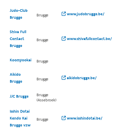
Judo-Club
www.judobrugge.be/
Brugge
Brugge
Shiva Full
Contact
www.shivafullcontact.be/
Brugge
Brugge
Koomyookai
Brugge
Aikido
aikidobrugge.be/
Brugge
Brugge
Brugge
JJC Brugge
(Assebroek)
Isshin Dotai
Kendo Kai
www.isshindotai.be/
Brugge
Brugge vzw