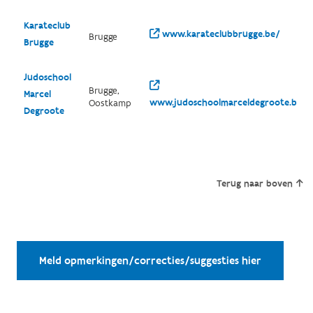
Karateclub
www.karateclubbrugge.be/
Brugge
Brugge
Judoschool
Brugge,
Marcel
www.judoschoolmarceldegroote.be/
Oostkamp
Degroote
Terug naar boven
Meld opmerkingen/correcties/suggesties hier