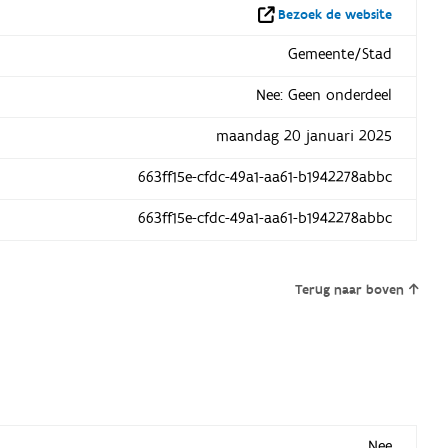
Bezoek de website
Gemeente/Stad
Nee: Geen onderdeel
maandag 20 januari 2025
663ff15e-cfdc-49a1-aa61-b1942278abbc
663ff15e-cfdc-49a1-aa61-b1942278abbc
Terug naar boven
Nee