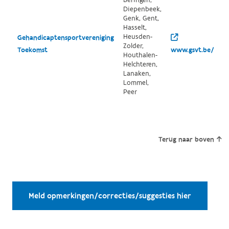
Diepenbeek,
Genk, Gent,
Hasselt,
Heusden-
Gehandicaptensportvereniging
Zolder,
Toekomst
www.gsvt.be/
Houthalen-
Helchteren,
Lanaken,
Lommel,
Peer
Terug naar boven
Meld opmerkingen/correcties/suggesties hier