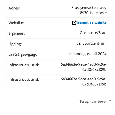
Stasegemsesteenweg
Adres:
8530 Harelbeke
Website:
Bezoek de website
Gemeente/Stad
Eigenaar:
Ja: Sportcentrum
Ligging:
maandag 15 juli 2024
Laatst gewijzigd:
6a34663e-9aca-4ed0-9c9a-
Infrastructuurid:
62d0f682109b
6a34663e-9aca-4ed0-9c9a-
Infrastructuurid:
62d0f682109b
Terug naar boven