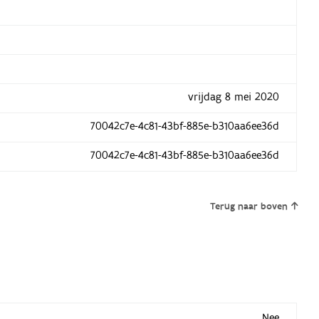
vrijdag 8 mei 2020
70042c7e-4c81-43bf-885e-b310aa6ee36d
70042c7e-4c81-43bf-885e-b310aa6ee36d
Terug naar boven
Nee